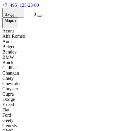
+7 (495) 125-23-00
0
Вход
Марка
Acura
Alfa Romeo
Audi
Belgee
Bentley
BMW
Buick
Cadillac
Changan
Chery
Chevrolet
Chrysler
Cupra
Dodge
Exeed
Fiat
Ford
Geely
Genesis
GMC