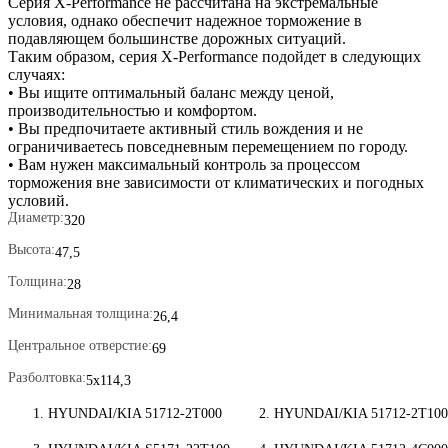
Серия X-Performance не рассчитана на экстремальные
условия, однако обеспечит надежное торможение в
подавляющем большинстве дорожных ситуаций.
Таким образом, серия X-Performance подойдет в следующих
случаях:
• Вы ищите оптимальный баланс между ценой,
производительностью и комфортом.
• Вы предпочитаете активный стиль вождения и не
ограничиваетесь повседневным перемещением по городу.
• Вам нужен максимальный контроль за процессом
торможения вне зависимости от климатических и погодных
условий.
Диаметр
320
Высота
47,5
Толщина
28
Минимальная толщина
26,4
Центральное отверстие
69
Разболтовка
5x114,3
HYUNDAI/KIA 51712-2T000
HYUNDAI/KIA 51712-2T100