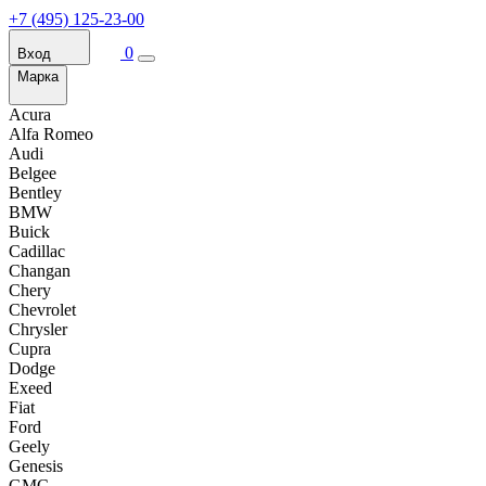
+7 (495) 125-23-00
0
Вход
Марка
Acura
Alfa Romeo
Audi
Belgee
Bentley
BMW
Buick
Cadillac
Changan
Chery
Chevrolet
Chrysler
Cupra
Dodge
Exeed
Fiat
Ford
Geely
Genesis
GMC