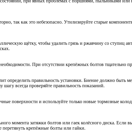
 состоянии, при явных проблемах с поршнями, пыльниками или
торно, так как это небезопасно. Утилизируйте старые компонен
лическую щётку, чтобы удалить грязь и ржавчину со ступиц авт
сках.
необходимости. При отсутствии крепёжных болтов тщательно пр
лит определить правильность установки. Биение должно быть м
у шагу всегда проверяйте правильность показаний.
вочные поверхности и используйте только новые тормозные коло
ого момента затяжки болтов или гаек колёсного диска. Если вы
е перетянуть крепёжные болты или гайки.