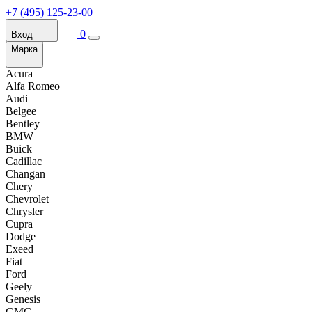
+7 (495) 125-23-00
0
Вход
Марка
Acura
Alfa Romeo
Audi
Belgee
Bentley
BMW
Buick
Cadillac
Changan
Chery
Chevrolet
Chrysler
Cupra
Dodge
Exeed
Fiat
Ford
Geely
Genesis
GMC