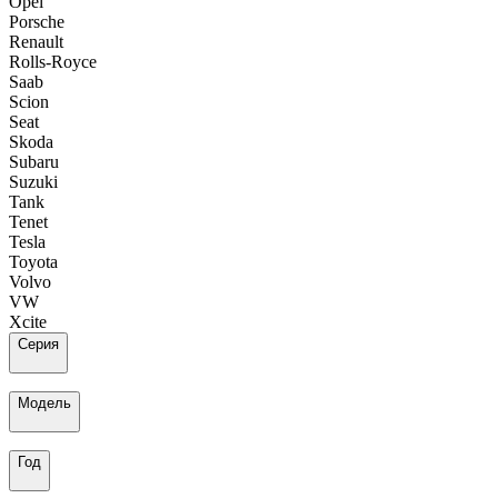
Opel
Porsche
Renault
Rolls-Royce
Saab
Scion
Seat
Skoda
Subaru
Suzuki
Tank
Tenet
Tesla
Toyota
Volvo
VW
Xcite
Серия
Модель
Год